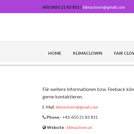
(43) 0650 21 83 831 |
klimaclown@gmail.com
HOME
KLIMACLOWN
FAIR CL
Für weitere Informationen bzw. Feeback kön
gerne kontaktieren.
E-Mail:
klimaclown@gmail.com
Phone
: +43-650 21 83 831
Website
:
klimaclown.at