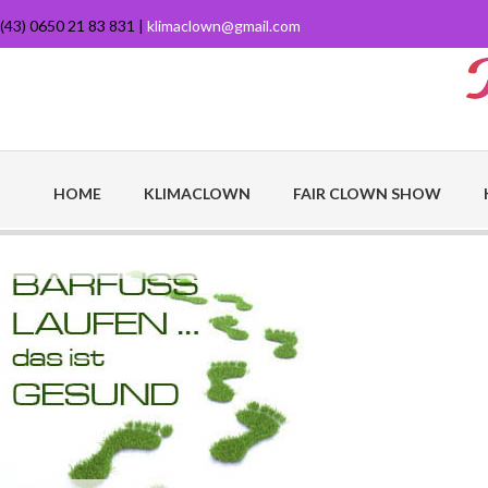
(43) 0650 21 83 831 |
klimaclown@gmail.com
HOME
KLIMACLOWN
FAIR CLOWN SHOW