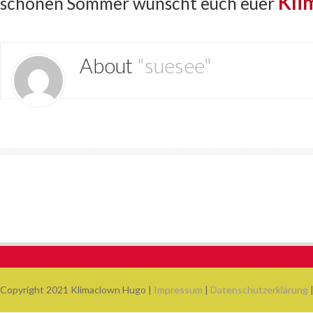
Kli
schönen Sommer wünscht euch euer
About
"suesee"
Copyright 2021 Klimaclown Hugo |
Impressum
|
Datenschutzerklärung